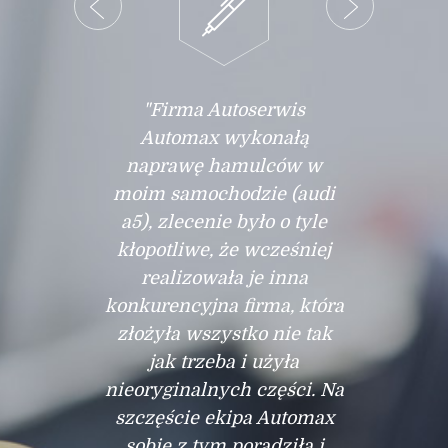
"Firma Autoserwis
Automax wykonałą
naprawę hamulców w
moim samochodzie (audi
a5), zlecenie było o tyle
kłopotliwe, że wcześniej
realizowała je inna
konkurencyjna firma, która
złożyła wszystko nie tak
jak trzeba i użyła
nieoryginalnych części. Na
szczęście ekipa Automax
sobie z tym poradziła i