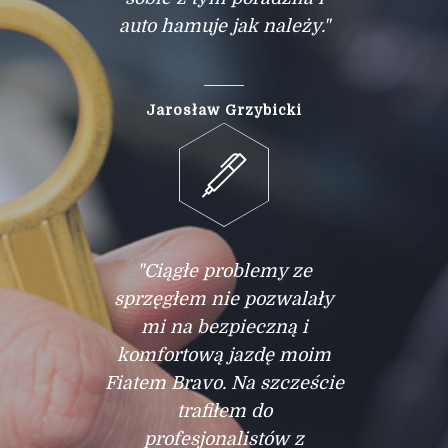
auto hamuje jak należy."
Jarosław Grzybicki
"Ciągłe problemy ze
sprzęgłem nie pozwalały
mi na bezpieczną i
komfortową jazdę moim
Fiatem Bravo. Na szczeście
trafiłem do
profesjonalistów z