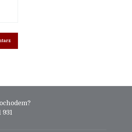
ntarz
mochodem?
 931