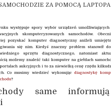
SAMOCHODZIE ZA POMOCĄ LAPTOPA
ynku występuje spory wybór urządzeń umożliwiających 
wacyjnych skomputeryzowanych samochodów. Obecn
ciej pozyskać komputer diagnostyczny aniżeli umiejęt
ugiwania się nim. Kiedyś znaczny problem stanowił do
wiedniego sprzętu diagnostycznego, natomiast aktua
ością możemy znaleźć taki komputer na giełdach samoc
portalach aukcyjnych i to za niewielką cenę rzędu kilkudz
ych. Co musimy wiedzieć wykonując
diagnostykę komp
chodu
?
chody same informuj
i