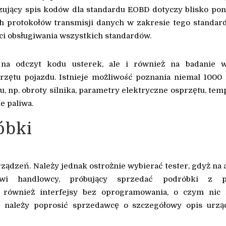
iązujący spis kodów dla standardu EOBD dotyczy blisko po
ch protokołów transmisji danych w zakresie tego standar
ci obsługiwania wszystkich standardów.
 na odczyt kodu usterek, ale i również na badanie w
rzętu pojazdu. Istnieje możliwość poznania niemal 1000
, np. obroty silnika, parametry elektryczne osprzętu, tem
e paliwa.
óbki
ądzeń. Należy jednak ostrożnie wybierać tester, gdyż na 
ciwi handlowcy, próbujący sprzedać podróbki z p
 również interfejsy bez oprogramowania, o czym nic 
 należy poprosić sprzedawcę o szczegółowy opis urzą