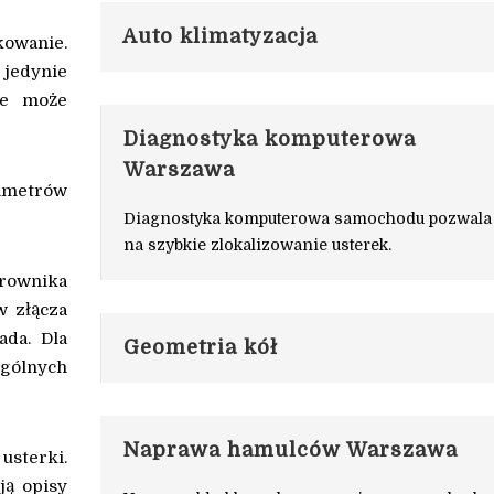
Auto klimatyzacja
kowanie.
jedynie
ie może
Diagnostyka komputerowa
Warszawa
rametrów
Diagnostyka komputerowa samochodu pozwala
na szybkie zlokalizowanie usterek.
erownika
w złącza
ada. Dla
Geometria kół
ególnych
Naprawa hamulców Warszawa
usterki.
ją opisy