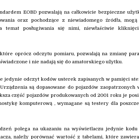
andardem EOBD pozwalają na całkowicie bezpieczne użyt
wania oraz pochodzące z niewiadomego źródła, mogą 
temat posługiwania się nimi, niewłaściwie kliknięc
 które oprócz odczytu pomiaru, pozwalają na zmianę pa
wiadczone i nie nadają się do amatorskiego użytku.
ce jedynie odczyt kodów usterek zapisanych w pamięci st
ch. Urządzenia są dopasowane do pojazdów zaopatrzonych 
ksza część pojazdów produkowanych od 2001 roku je posi
ostykę komputerową , wymagane są testery dla poszcz
dzeń polega na ukazaniu na wyświetlaczu jedynie kodu 
cza, należy porównać wartość z tabelami, które zawiera