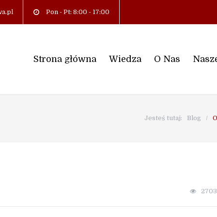
a.pl
Pon - Pt: 8:00 - 17:00
Strona główna
Wiedza
O Nas
Nasze
Jesteś tutaj:
Blog
/
O
2703