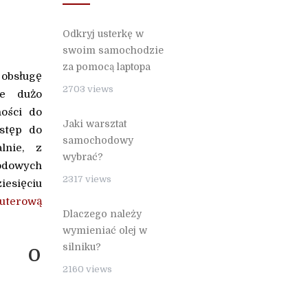
Odkryj usterkę w
swoim samochodzie
za pomocą laptopa
obsługę
2703 views
ie dużo
ności do
Jaki warsztat
stęp do
samochodowy
lnie, z
wybrać?
hodowych
2317 views
iesięciu
uterową
Dlaczego należy
wymieniać olej w
ą o
silniku?
2160 views