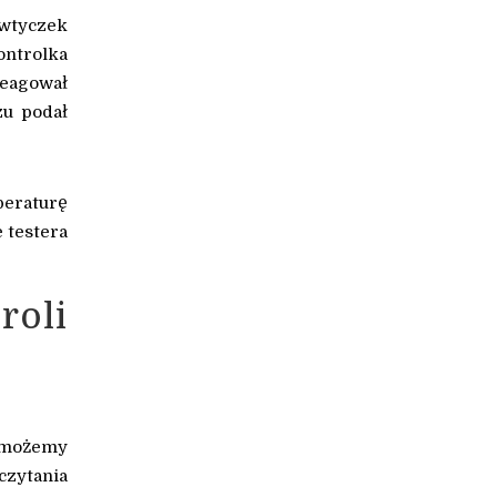
 wtyczek
ontrolka
reagował
zu podał
peraturę
 testera
roli
, możemy
czytania