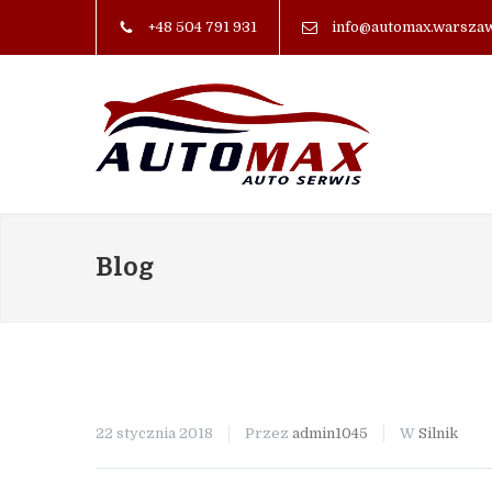
+48 504 791 931
info@automax.warszaw
Blog
22 stycznia 2018
Przez
admin1045
W
Silnik