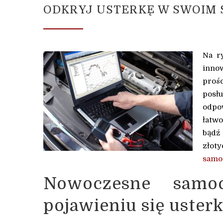
ODKRYJ USTERKĘ W SWOIM 
Na r
inno
proś
posł
odpo
łatw
bądź 
złot
samo
Nowoczesne samo
pojawieniu się usterk